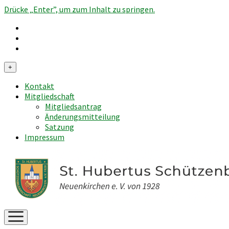
Drücke „Enter”, um zum Inhalt zu springen.
Menü
+
öffnen
Kontakt
Mitgliedschaft
Mitgliedsantrag
Änderungsmitteilung
Satzung
Impressum
Menü
öffnen