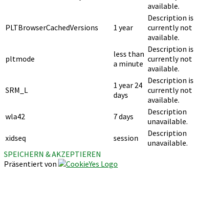
available.
Description is
PLTBrowserCachedVersions
1 year
currently not
available.
Description is
less than
pltmode
currently not
a minute
available.
Description is
1 year 24
SRM_L
currently not
days
available.
Description
wla42
7 days
unavailable.
Description
xidseq
session
unavailable.
SPEICHERN & AKZEPTIEREN
Präsentiert von