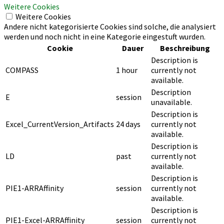
Weitere Cookies
Weitere Cookies
Andere nicht kategorisierte Cookies sind solche, die analysiert
werden und noch nicht in eine Kategorie eingestuft wurden.
Cookie
Dauer
Beschreibung
Description is
COMPASS
1 hour
currently not
available.
Description
E
session
unavailable.
Description is
Excel_CurrentVersion_Artifacts
24 days
currently not
available.
Description is
LD
past
currently not
available.
Description is
PIE1-ARRAffinity
session
currently not
available.
Description is
PIE1-Excel-ARRAffinity
session
currently not