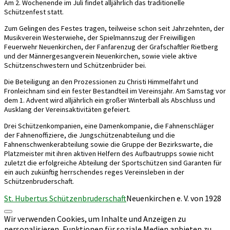
Am 2. Wochenende im Juli findet alljährlich das traditionelle
Schützenfest statt.
Zum Gelingen des Festes tragen, teilweise schon seit Jahrzehnten, der
Musikverein Westerwiehe, der Spielmannszug der Freiwilligen
Feuerwehr Neuenkirchen, der Fanfarenzug der Grafschaftler Rietberg
und der Männergesangverein Neuenkirchen, sowie viele aktive
Schützenschwestern und Schützenbrüder bei.
Die Beteiligung an den Prozessionen zu Christi Himmelfahrt und
Fronleichnam sind ein fester Bestandteil im Vereinsjahr. Am Samstag vor
dem 1. Advent wird alljährlich ein großer Winterball als Abschluss und
Ausklang der Vereinsaktivitäten gefeiert.
Drei Schützenkompanien, eine Damenkompanie, die Fahnenschläger
der Fahnenoffiziere, die Jungschützenabteilung und die
Fahnenschwenkerabteilung sowie die Gruppe der Bezirkswarte, die
Platzmeister mit ihren aktiven Helfern des Aufbautrupps sowie nicht
zuletzt die erfolgreiche Abteilung der Sportschützen sind Garanten für
ein auch zukünftig herrschendes reges Vereinsleben in der
Schützenbruderschaft.
St. Hubertus Schützenbruderschaft
Neuenkirchen e. V. von 1928
Nach
Wir verwenden Cookies, um Inhalte und Anzeigen zu
oben
personalisieren, Funktionen für soziale Medien anbieten zu