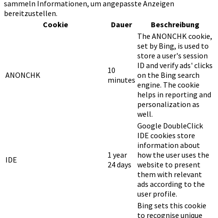
sammeln Informationen, um angepasste Anzeigen
bereitzustellen.
Cookie
Dauer
Beschreibung
The ANONCHK cookie,
set by Bing, is used to
store a user's session
ID and verify ads' clicks
10
ANONCHK
on the Bing search
minutes
engine. The cookie
helps in reporting and
personalization as
well.
Google DoubleClick
IDE cookies store
information about
1 year
how the user uses the
IDE
24 days
website to present
them with relevant
ads according to the
user profile.
Bing sets this cookie
to recognise unique