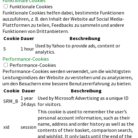
Funktionale Cookies
Funktionale Cookies
Funktionale Cookies helfen dabei, bestimmte Funktionen
auszuführen, z. B. den Inhalt der Website auf Social Media-
Plattformen zu teilen, Feedbacks zu sammeln und andere
Funktionen von Drittanbietern.
Cookie
Dauer
Beschreibung
Used by Yahoo to provide ads, content or
S
1 hour
analytics.
Performance-Cookies
Performance-Cookies
Performance-Cookies werden verwendet, um die wichtigsten
Leistungsindizes der Website zu verstehen und zu analysieren,
um den Besuchern eine bessere Benutzererfahrung zu bieten.
Cookie
Dauer
Beschreibung
1 year
Used by Microsoft Advertising as a unique ID
SRM_B
24 days
for visitors.
This cookie is used to remember the user’s
personal account information, such as their
name, address and order history as well as the
xid
session
contents of their basket, comparison search,
and wishlist. It only lasts until the end of the