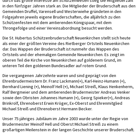
durch das große Interesse am Schützenwesen stieg die Mitgliederzahl
in den fünfziger Jahren stark an. Die Mitglieder der Bruderschaft aus den
Gemeinden Druffel, Varensell und Westerwiehe gründeten in den
Folgejahren jeweils eigene Bruderschaften, die alljährlich zu den
Schützenfesten mit dem amtierenden Königspaar, mit dem
Throngefolge und einer Vereinsabordnung besucht werden.
Die St. Hubertus Schützenbruderschaft Neuenkirchen stellt sich heute
als einer der größten Vereine des Rietberger Ortsteils Neuenkirchen
dar. Das Wappen der Bruderschaft ist nunmehr das Wappen des
Ortsteils und der ehemaligen Gemeinde Neuenkirchen. Es zeigt im
oberen Teil die Kirche von Neuenkirchen auf goldenem Grund, im
unteren Teil den goldenen Bundesadler auf rotem Grund.
Die vergangenen Jahrzehnte waren und sind geprägt von den
Ehrenbrudermeistern Dr. Franz Lackmann(+), Karl-Heinz-Humann (+),
Bernhard Liening (+), Meinolf Hell (+), Michael Streiß, Klaus Henkenherm,
Ralf Bergmeier und dem amtierenden Brudermeister Andreas Venker
sowie den Obristen Johannes Humann (+), Georg Spieker(+), Andreas
Brinkrolf, Ehrenoberst Erwin Kröger, Ex-Oberst und Ehrenmitglied
Michael Streiß und Ehrenoberst Hermann Becker.
Unser 75-jähriges Jubiläum im Jahre 2003 wurde unter der Regie von
Brudermeister Meinolf Hell und Oberst Michael Streiß zu einem
großartigen Meilenstein in der langen Geschichte unserer Bruderschaft.