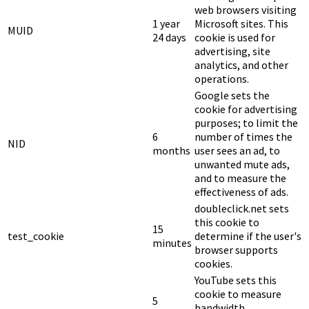
web browsers visiting
1 year
Microsoft sites. This
MUID
24 days
cookie is used for
advertising, site
analytics, and other
operations.
Google sets the
cookie for advertising
purposes; to limit the
6
number of times the
NID
months
user sees an ad, to
unwanted mute ads,
and to measure the
effectiveness of ads.
doubleclick.net sets
this cookie to
15
test_cookie
determine if the user's
minutes
browser supports
cookies.
YouTube sets this
cookie to measure
5
bandwidth,