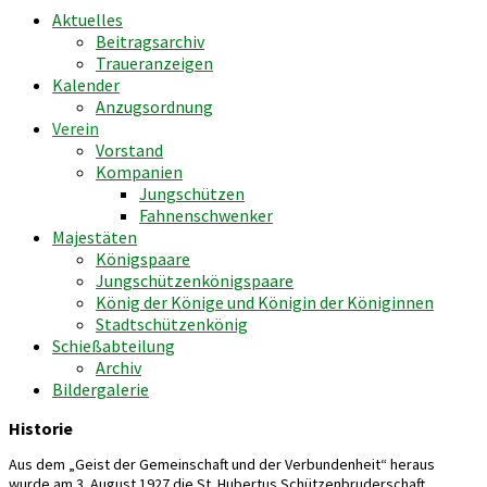
Aktuelles
Beitragsarchiv
Traueranzeigen
Kalender
Anzugsordnung
Verein
Vorstand
Kompanien
Jungschützen
Fahnenschwenker
Majestäten
Königspaare
Jungschützenkönigspaare
König der Könige und Königin der Königinnen
Stadtschützenkönig
Schießabteilung
Archiv
Bildergalerie
Historie
Aus dem „Geist der Gemeinschaft und der Verbundenheit“ heraus
wurde am 3. August 1927 die St. Hubertus Schützenbruderschaft