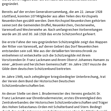
gegründet.
Bereits auf der ersten Generalversammlung, die am 22. Januar 1928
stattfand, konnten 107 Mitglieder aus allen Teilen des Kirchspiels
Neuenkirchen gezählt werden. Dem Kirchspiel Neuenkirchen gehörten
seinerzeit die Gemeinden Druffel, Neuenkirchen, Oesterwiehe,
Varensell und Westerwiehe an. Nach umfangreichen Vorbereitungen
wurde am 20. und 30. Juli 1928 das erste Schützenfest gefeiert.
Die erste Fahne der neu gegründeten Schützengilde zeigt das Wappen
der Ritter von Varensell, auf deren Gebiet das Dorf Neuenkirchen
entstanden sein soll. Wie aus der detaillierten Vereinschronik zu
entnehmen ist entwickelte sich die Schützengilde mit ihrem
Vorsitzenden Dr. Franz Lackmann und ihrem Oberst Johannes Humann zu
einer „aktiven und herzlichen Gemeinschaft“. Im Jahre 1937 musste die
Gilde dem deutschen Schützenbund beitreten.
Im Jahre 1949, nach zehnjähriger kriegsbedingter Unterbrechung, trat
der Verein dem Bund der Historischen Deutschen
Schützenbruderschaften bei.
An dieser Stelle sei dem 1. Brudermeister des Vereins gedacht. Dr.
Franz Lackmann war Ehrenbrudermeister, erstes Ehrenmitglied des
Zentralverbandes der Historischen Schützenbruderschaften und Träger
des Hohen Sebastianus-Orden mit Schulterband und Stern. Bedingt