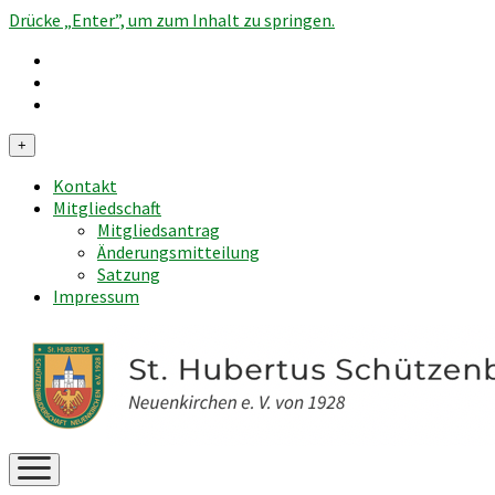
Drücke „Enter”, um zum Inhalt zu springen.
Menü
+
öffnen
Kontakt
Mitgliedschaft
Mitgliedsantrag
Änderungsmitteilung
Satzung
Impressum
Menü
öffnen