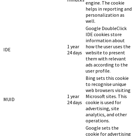
engine. The cookie
helps in reporting and
personalization as
well.
Google DoubleClick
IDE cookies store
information about
1 year
how the user uses the
IDE
24 days
website to present
them with relevant
ads according to the
user profile.
Bing sets this cookie
to recognise unique
web browsers visiting
1 year
Microsoft sites. This
MUID
24 days
cookie is used for
advertising, site
analytics, and other
operations.
Google sets the
cookie for advertising