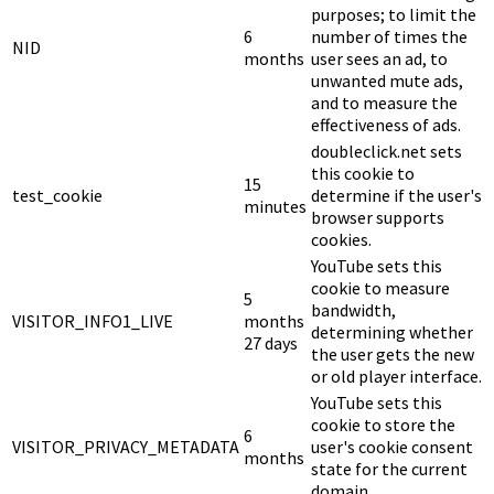
purposes; to limit the
6
number of times the
NID
months
user sees an ad, to
unwanted mute ads,
and to measure the
effectiveness of ads.
doubleclick.net sets
this cookie to
15
test_cookie
determine if the user's
minutes
browser supports
cookies.
YouTube sets this
cookie to measure
5
bandwidth,
VISITOR_INFO1_LIVE
months
determining whether
27 days
the user gets the new
or old player interface.
YouTube sets this
cookie to store the
6
VISITOR_PRIVACY_METADATA
user's cookie consent
months
state for the current
domain.