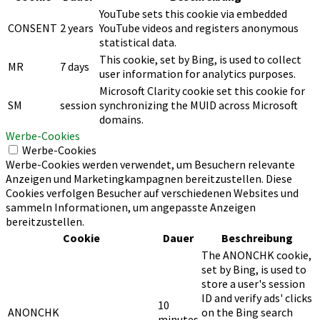
YouTube sets this cookie via embedded
CONSENT
2 years
YouTube videos and registers anonymous
statistical data.
This cookie, set by Bing, is used to collect
MR
7 days
user information for analytics purposes.
Microsoft Clarity cookie set this cookie for
SM
session
synchronizing the MUID across Microsoft
domains.
Werbe-Cookies
Werbe-Cookies
Werbe-Cookies werden verwendet, um Besuchern relevante
Anzeigen und Marketingkampagnen bereitzustellen. Diese
Cookies verfolgen Besucher auf verschiedenen Websites und
sammeln Informationen, um angepasste Anzeigen
bereitzustellen.
Cookie
Dauer
Beschreibung
The ANONCHK cookie,
set by Bing, is used to
store a user's session
ID and verify ads' clicks
10
ANONCHK
on the Bing search
minutes