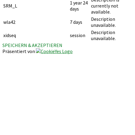
1 year 24
SRM_L
currently not
days
available.
Description
wla42
7 days
unavailable.
Description
xidseq
session
unavailable.
SPEICHERN & AKZEPTIEREN
Präsentiert von