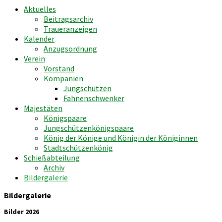
Aktuelles
Beitragsarchiv
Traueranzeigen
Kalender
Anzugsordnung
Verein
Vorstand
Kompanien
Jungschützen
Fahnenschwenker
Majestäten
Königspaare
Jungschützenkönigspaare
König der Könige und Königin der Königinnen
Stadtschützenkönig
Schießabteilung
Archiv
Bildergalerie
Bildergalerie
Bilder 2026