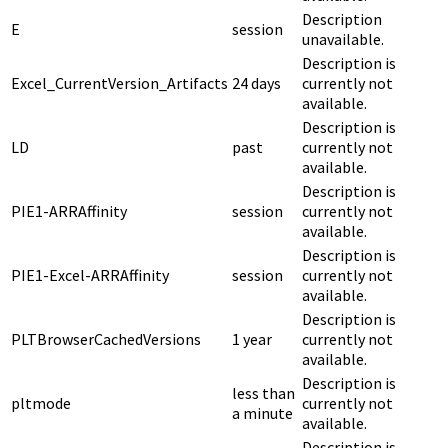
Description
E
session
unavailable.
Description is
Excel_CurrentVersion_Artifacts
24 days
currently not
available.
Description is
LD
past
currently not
available.
Description is
PIE1-ARRAffinity
session
currently not
available.
Description is
PIE1-Excel-ARRAffinity
session
currently not
available.
Description is
PLTBrowserCachedVersions
1 year
currently not
available.
Description is
less than
pltmode
currently not
a minute
available.
Description is