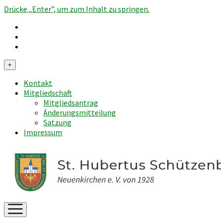
Drücke „Enter”, um zum Inhalt zu springen.
Menü
+
öffnen
Kontakt
Mitgliedschaft
Mitgliedsantrag
Änderungsmitteilung
Satzung
Impressum
Menü
öffnen