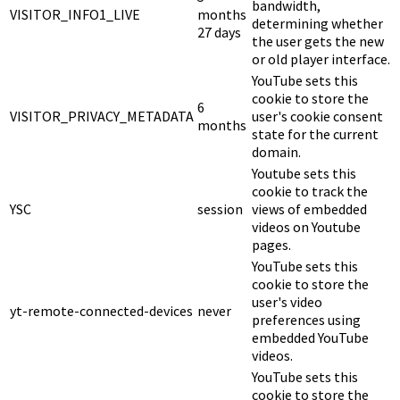
bandwidth,
VISITOR_INFO1_LIVE
months
determining whether
27 days
the user gets the new
or old player interface.
YouTube sets this
cookie to store the
6
VISITOR_PRIVACY_METADATA
user's cookie consent
months
state for the current
domain.
Youtube sets this
cookie to track the
YSC
session
views of embedded
videos on Youtube
pages.
YouTube sets this
cookie to store the
user's video
yt-remote-connected-devices
never
preferences using
embedded YouTube
videos.
YouTube sets this
cookie to store the