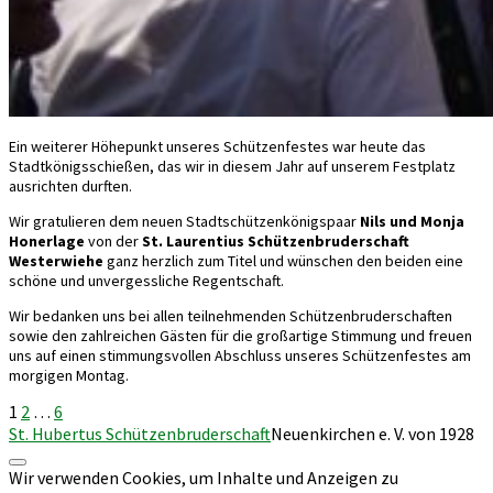
Ein weiterer Höhepunkt unseres Schützenfestes war heute das
Stadtkönigsschießen, das wir in diesem Jahr auf unserem Festplatz
ausrichten durften.
Wir gratulieren dem neuen Stadtschützenkönigspaar
Nils und Monja
Honerlage
von der
St. Laurentius Schützenbruderschaft
Westerwiehe
ganz herzlich zum Titel und wünschen den beiden eine
schöne und unvergessliche Regentschaft.
Wir bedanken uns bei allen teilnehmenden Schützenbruderschaften
sowie den zahlreichen Gästen für die großartige Stimmung und freuen
uns auf einen stimmungsvollen Abschluss unseres Schützenfestes am
morgigen Montag.
Seitennummerierung
1
2
…
6
St. Hubertus Schützenbruderschaft
Neuenkirchen e. V. von 1928
der
Nach
Wir verwenden Cookies, um Inhalte und Anzeigen zu
Beiträge
oben