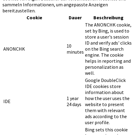
sammeln Informationen, um angepasste Anzeigen
bereitzustellen.
Cookie
Dauer
Beschreibung
The ANONCHK cookie,
set by Bing, is used to
store a user's session
ID and verify ads' clicks
10
ANONCHK
on the Bing search
minutes
engine. The cookie
helps in reporting and
personalization as
well.
Google DoubleClick
IDE cookies store
information about
1 year
how the user uses the
IDE
24 days
website to present
them with relevant
ads according to the
user profile.
Bing sets this cookie