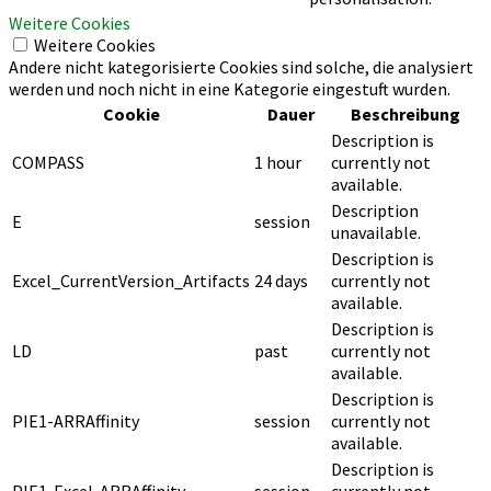
Weitere Cookies
Weitere Cookies
Andere nicht kategorisierte Cookies sind solche, die analysiert
werden und noch nicht in eine Kategorie eingestuft wurden.
Cookie
Dauer
Beschreibung
Description is
COMPASS
1 hour
currently not
available.
Description
E
session
unavailable.
Description is
Excel_CurrentVersion_Artifacts
24 days
currently not
available.
Description is
LD
past
currently not
available.
Description is
PIE1-ARRAffinity
session
currently not
available.
Description is
PIE1-Excel-ARRAffinity
session
currently not