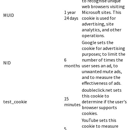
to recognise unique
web browsers visiting
1 year
Microsoft sites. This
MUID
24 days
cookie is used for
advertising, site
analytics, and other
operations.
Google sets the
cookie for advertising
purposes; to limit the
6
number of times the
NID
months
user sees an ad, to
unwanted mute ads,
and to measure the
effectiveness of ads.
doubleclick.net sets
this cookie to
15
test_cookie
determine if the user's
minutes
browser supports
cookies.
YouTube sets this
cookie to measure
5