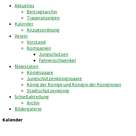
Aktuelles
Beitragsarchiv
Traueranzeigen
Kalender
Anzugsordnung
Verein
Vorstand
Kompanien
Jungschützen
Fahnenschwenker
Majestäten
Königspaare
Jungschützenkönigspaare
König der Könige und Königin der Königinnen
Stadtschützenkönig
Schießabteilung
Archiv
Bildergalerie
Kalender