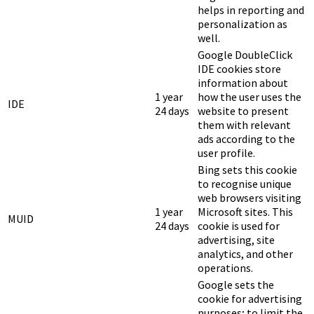
helps in reporting and
personalization as
well.
Google DoubleClick
IDE cookies store
information about
1 year
how the user uses the
IDE
24 days
website to present
them with relevant
ads according to the
user profile.
Bing sets this cookie
to recognise unique
web browsers visiting
1 year
Microsoft sites. This
MUID
24 days
cookie is used for
advertising, site
analytics, and other
operations.
Google sets the
cookie for advertising
purposes; to limit the