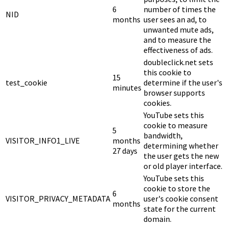
6
number of times the
NID
months
user sees an ad, to
unwanted mute ads,
and to measure the
effectiveness of ads.
doubleclick.net sets
this cookie to
15
test_cookie
determine if the user's
minutes
browser supports
cookies.
YouTube sets this
cookie to measure
5
bandwidth,
VISITOR_INFO1_LIVE
months
determining whether
27 days
the user gets the new
or old player interface.
YouTube sets this
cookie to store the
6
VISITOR_PRIVACY_METADATA
user's cookie consent
months
state for the current
domain.