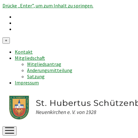
Drücke „Enter”, um zum Inhalt zu springen.
Menü
+
öffnen
Kontakt
Mitgliedschaft
Mitgliedsantrag
Änderungsmitteilung
Satzung
Impressum
Menü
öffnen