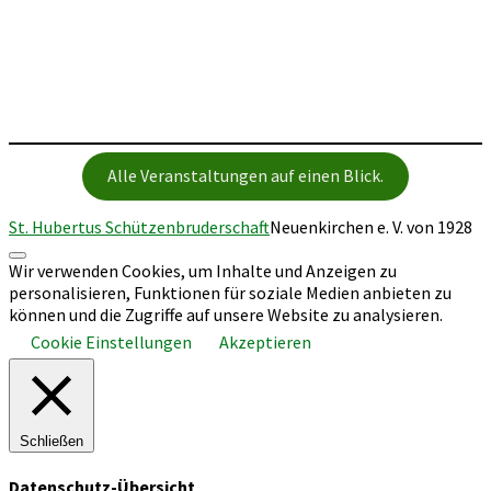
Alle Veranstaltungen auf einen Blick.
St. Hubertus Schützenbruderschaft
Neuenkirchen e. V. von 1928
Nach
Wir verwenden Cookies, um Inhalte und Anzeigen zu
oben
personalisieren, Funktionen für soziale Medien anbieten zu
scrollen
können und die Zugriffe auf unsere Website zu analysieren.
Cookie Einstellungen
Akzeptieren
Schließen
Datenschutz-Übersicht