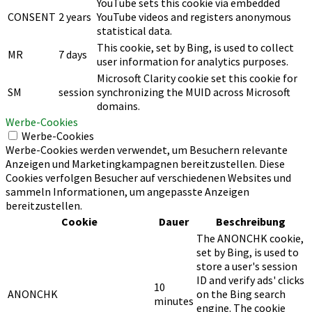
YouTube sets this cookie via embedded
CONSENT
2 years
YouTube videos and registers anonymous
statistical data.
This cookie, set by Bing, is used to collect
MR
7 days
user information for analytics purposes.
Microsoft Clarity cookie set this cookie for
SM
session
synchronizing the MUID across Microsoft
domains.
Werbe-Cookies
Werbe-Cookies
Werbe-Cookies werden verwendet, um Besuchern relevante
Anzeigen und Marketingkampagnen bereitzustellen. Diese
Cookies verfolgen Besucher auf verschiedenen Websites und
sammeln Informationen, um angepasste Anzeigen
bereitzustellen.
Cookie
Dauer
Beschreibung
The ANONCHK cookie,
set by Bing, is used to
store a user's session
ID and verify ads' clicks
10
ANONCHK
on the Bing search
minutes
engine. The cookie