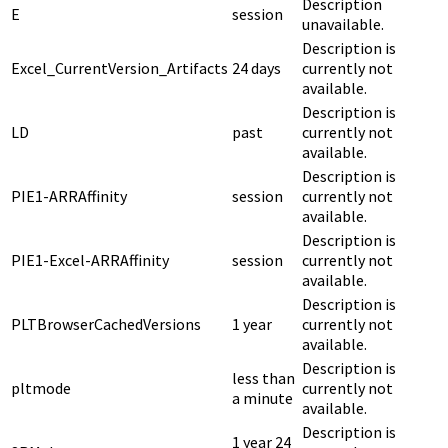
Description
E
session
unavailable.
Description is
Excel_CurrentVersion_Artifacts
24 days
currently not
available.
Description is
LD
past
currently not
available.
Description is
PIE1-ARRAffinity
session
currently not
available.
Description is
PIE1-Excel-ARRAffinity
session
currently not
available.
Description is
PLTBrowserCachedVersions
1 year
currently not
available.
Description is
less than
pltmode
currently not
a minute
available.
Description is
1 year 24