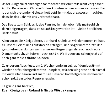
Unser Jungschützenkönigspaar möchten wir ebenfalls nicht vergessen:
Auf Fin Dübeler und Christin Bröker konnten wir uns immer verlassen. Bei
jeder sich bietenden Gelegenheit seid ihr mit dabei gewesen –
schön
,
dass ihr das Jahr mit uns verbracht habt.
Das Beste zum Schluss: Liebe Familie, ihr habt ebenfalls maßgeblich
dazu beigetragen, dass es so
schön
geworden ist – vielen herzlichen
Dank dafür!
Allen voran die Königseltern, Bernhard & Christel Wördekemper. Ihr habt
all unsere Feiern und Lautstärken ertragen, und sogar unterstützt. Und
ganz nebenbei durften wir in unserem Regierungsjahr auch noch eure
Diamantenhochzeit feiern – auch
schön
. Wir freuen uns schon jetzt auf
noch ganz viele
schön
e Stunden.
Zu unserem Abschluss, am 2. Wochenende im Juli, auf dem bestimmt
wieder perfekt hergerichteten Festplatz, würden wir gerne noch einmal
mit euch allen feiern und anstoßen. Unseren Nachfolgern wünschen wir
schon jetzt ein tolles Regierungsjahr.
Es grüßt ganz herzlich,
Euer Königspaar Roland & Nicole Wördekemper
Jungschützenkönigspaar
Thron 2024/25:
2024/25: Fin
Frank und Monika