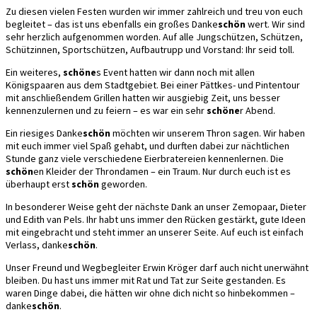
Zu diesen vielen Festen wurden wir immer zahlreich und treu von euch
begleitet – das ist uns ebenfalls ein großes Danke
schön
wert. Wir sind
sehr herzlich aufgenommen worden. Auf alle Jungschützen, Schützen,
Schützinnen, Sportschützen, Aufbautrupp und Vorstand: Ihr seid toll.
Ein weiteres,
schöne
s Event hatten wir dann noch mit allen
Königspaaren aus dem Stadtgebiet. Bei einer Pättkes- und Pintentour
mit anschließendem Grillen hatten wir ausgiebig Zeit, uns besser
kennenzulernen und zu feiern – es war ein sehr
schöne
r Abend.
Ein riesiges Danke
schön
möchten wir unserem Thron sagen. Wir haben
mit euch immer viel Spaß gehabt, und durften dabei zur nächtlichen
Stunde ganz viele verschiedene Eierbratereien kennenlernen. Die
schön
en Kleider der Throndamen – ein Traum. Nur durch euch ist es
überhaupt erst
schön
geworden.
In besonderer Weise geht der nächste Dank an unser Zemopaar, Dieter
und Edith van Pels. Ihr habt uns immer den Rücken gestärkt, gute Ideen
mit eingebracht und steht immer an unserer Seite. Auf euch ist einfach
Verlass, danke
schön
.
Unser Freund und Wegbegleiter Erwin Kröger darf auch nicht unerwähnt
bleiben. Du hast uns immer mit Rat und Tat zur Seite gestanden. Es
waren Dinge dabei, die hätten wir ohne dich nicht so hinbekommen –
danke
schön
.