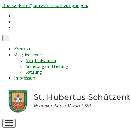
Drücke „Enter”, um zum Inhalt zu springen.
Menü
+
öffnen
Kontakt
Mitgliedschaft
Mitgliedsantrag
Änderungsmitteilung
Satzung
Impressum
Menü
öffnen