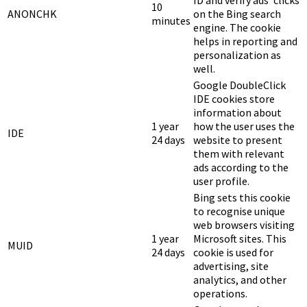
ID and verify ads' clicks
10
ANONCHK
on the Bing search
minutes
engine. The cookie
helps in reporting and
personalization as
well.
Google DoubleClick
IDE cookies store
information about
1 year
how the user uses the
IDE
24 days
website to present
them with relevant
ads according to the
user profile.
Bing sets this cookie
to recognise unique
web browsers visiting
1 year
Microsoft sites. This
MUID
24 days
cookie is used for
advertising, site
analytics, and other
operations.