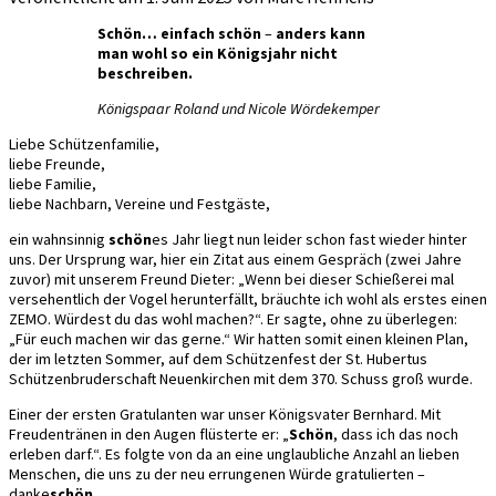
Schön… einfach schön
–
anders kann
man wohl so ein Königsjahr nicht
beschreiben.
Königspaar Roland und Nicole Wördekemper
Liebe Schützenfamilie,
liebe Freunde,
liebe Familie,
liebe Nachbarn, Vereine und Festgäste,
ein wahnsinnig
schön
es Jahr liegt nun leider schon fast wieder hinter
uns. Der Ursprung war, hier ein Zitat aus einem Gespräch (zwei Jahre
zuvor) mit unserem Freund Dieter: „Wenn bei dieser Schießerei mal
versehentlich der Vogel herunterfällt, bräuchte ich wohl als erstes einen
ZEMO. Würdest du das wohl machen?“. Er sagte, ohne zu überlegen:
„Für euch machen wir das gerne.“ Wir hatten somit einen kleinen Plan,
der im letzten Sommer, auf dem Schützenfest der St. Hubertus
Schützenbruderschaft Neuenkirchen mit dem 370. Schuss groß wurde.
Einer der ersten Gratulanten war unser Königsvater Bernhard. Mit
Freudentränen in den Augen flüsterte er: „
Schön
, dass ich das noch
erleben darf.“. Es folgte von da an eine unglaubliche Anzahl an lieben
Menschen, die uns zu der neu errungenen Würde gratulierten –
danke
schön
.