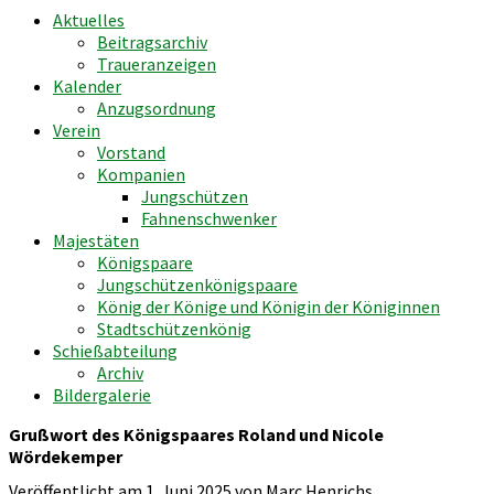
Aktuelles
Beitragsarchiv
Traueranzeigen
Kalender
Anzugsordnung
Verein
Vorstand
Kompanien
Jungschützen
Fahnenschwenker
Majestäten
Königspaare
Jungschützenkönigspaare
König der Könige und Königin der Königinnen
Stadtschützenkönig
Schießabteilung
Archiv
Bildergalerie
Grußwort des Königspaares Roland und Nicole
Wördekemper
Veröffentlicht am 1. Juni 2025 von Marc Henrichs