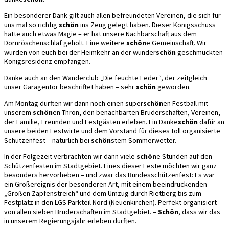
Ein besonderer Dank gilt auch allen befreundeten Vereinen, die sich für
uns mal so richtig
schön
ins Zeug gelegt haben. Dieser Königsschuss
hatte auch etwas Magie – er hat unsere Nachbarschaft aus dem
Dornröschenschlaf geholt. Eine weitere
schön
e Gemeinschaft. Wir
wurden von euch bei der Heimkehr an der wunder
schön
geschmückten
Königsresidenz empfangen.
Danke auch an den Wanderclub „Die feuchte Feder“, der zeitgleich
unser Garagentor beschriftet haben – sehr
schön
geworden.
Am Montag durften wir dann noch einen super
schön
en Festball mit
unserem
schön
en Thron, den benachbarten Bruderschaften, Vereinen,
der Familie, Freunden und Festgästen erleben. Ein Danke
schön
dafür an
unsere beiden Festwirte und dem Vorstand für dieses toll organisierte
Schützenfest – natürlich bei
schön
stem Sommerwetter.
In der Folgezeit verbrachten wir dann viele
schön
e Stunden auf den
Schützenfesten im Stadtgebiet. Eines dieser Feste möchten wir ganz
besonders hervorheben – und zwar das Bundesschützenfest: Es war
ein Großereignis der besonderen Art, mit einem beeindruckenden
„Großen Zapfenstreich“ und dem Umzug durch Rietberg bis zum
Festplatz in den LGS Parkteil Nord (Neuenkirchen). Perfekt organisiert
von allen sieben Bruderschaften im Stadtgebiet. –
Schön
, dass wir das
in unserem Regierungsjahr erleben durften.