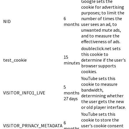
Google sets the
cookie for advertising
purposes; to limit the
6
number of times the
NID
months
user sees an ad, to
unwanted mute ads,
and to measure the
effectiveness of ads.
doubleclick.net sets
this cookie to
15
test_cookie
determine if the user's
minutes
browser supports
cookies.
YouTube sets this
cookie to measure
5
bandwidth,
VISITOR_INFO1_LIVE
months
determining whether
27 days
the user gets the new
or old player interface.
YouTube sets this
cookie to store the
6
VISITOR_PRIVACY_METADATA
user's cookie consent
months