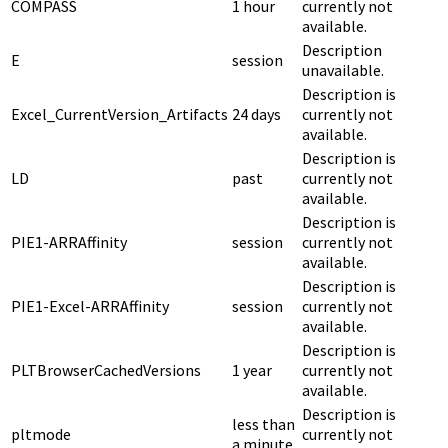
COMPASS
1 hour
currently not
available.
Description
E
session
unavailable.
Description is
Excel_CurrentVersion_Artifacts
24 days
currently not
available.
Description is
LD
past
currently not
available.
Description is
PIE1-ARRAffinity
session
currently not
available.
Description is
PIE1-Excel-ARRAffinity
session
currently not
available.
Description is
PLTBrowserCachedVersions
1 year
currently not
available.
Description is
less than
pltmode
currently not
a minute