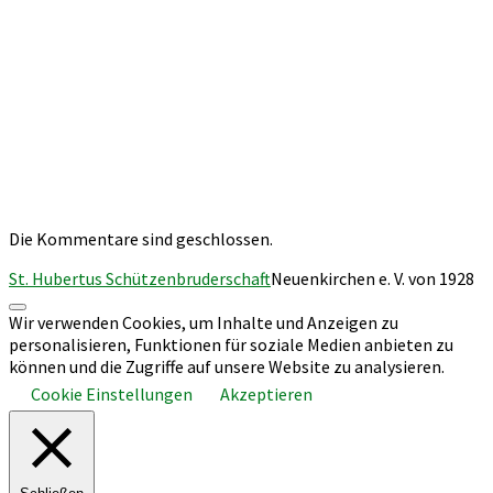
Dübeler und
Richter, Thomas
Christin Bröker
und Dagmar
Freitäger,
Jungschützenkönigs
Fin Dübeler und
Königspaar
Christin Bröker,
2024/25: Roland
Zeremonienmeisterp
und Nicole
Dieter und Edith
Wördekemper
van Pels, Karin
und Heinz
Schemhaus,
Königspaar
Die Kommentare sind geschlossen.
Roland und Nicole
Wördekemper,
St. Hubertus Schützenbruderschaft
Neuenkirchen e. V. von 1928
Andrea und Martin
Sudahl, Michael
Nach
Wir verwenden Cookies, um Inhalte und Anzeigen zu
und Marita
oben
personalisieren, Funktionen für soziale Medien anbieten zu
scrollen
Kriener, Steffi und
können und die Zugriffe auf unsere Website zu analysieren.
Thorsten
Borgmeier sowie
Cookie Einstellungen
Akzeptieren
Kristina und
Torsten
Polerowicz