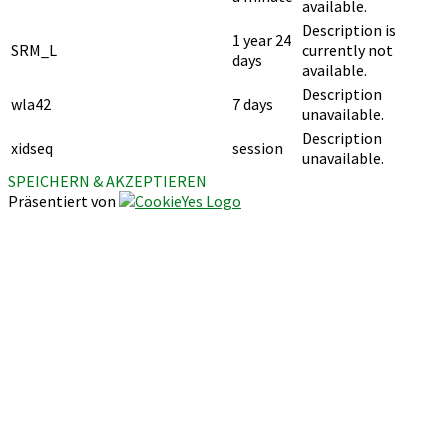
available.
Description is
1 year 24
SRM_L
currently not
days
available.
Description
wla42
7 days
unavailable.
Description
xidseq
session
unavailable.
SPEICHERN & AKZEPTIEREN
Präsentiert von