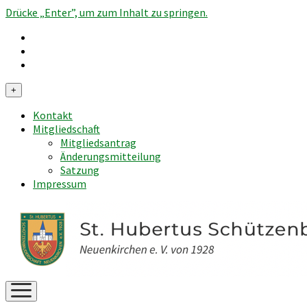
Drücke „Enter”, um zum Inhalt zu springen.
Menü
+
öffnen
Kontakt
Mitgliedschaft
Mitgliedsantrag
Änderungsmitteilung
Satzung
Impressum
Menü
öffnen