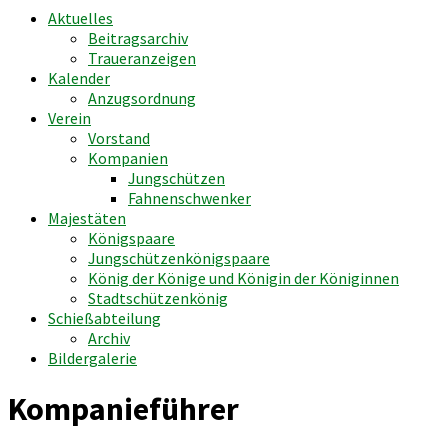
Aktuelles
Beitragsarchiv
Traueranzeigen
Kalender
Anzugsordnung
Verein
Vorstand
Kompanien
Jungschützen
Fahnenschwenker
Majestäten
Königspaare
Jungschützenkönigspaare
König der Könige und Königin der Königinnen
Stadtschützenkönig
Schießabteilung
Archiv
Bildergalerie
Kompanieführer