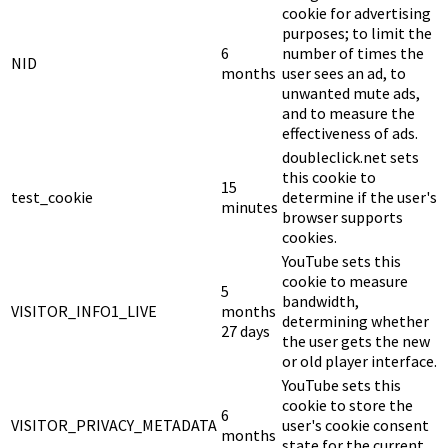
cookie for advertising
purposes; to limit the
6
number of times the
NID
months
user sees an ad, to
unwanted mute ads,
and to measure the
effectiveness of ads.
doubleclick.net sets
this cookie to
15
test_cookie
determine if the user's
minutes
browser supports
cookies.
YouTube sets this
cookie to measure
5
bandwidth,
VISITOR_INFO1_LIVE
months
determining whether
27 days
the user gets the new
or old player interface.
YouTube sets this
cookie to store the
6
VISITOR_PRIVACY_METADATA
user's cookie consent
months
state for the current