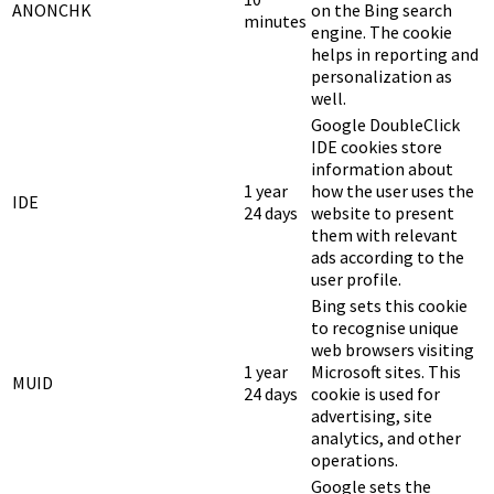
ANONCHK
on the Bing search
minutes
engine. The cookie
helps in reporting and
personalization as
well.
Google DoubleClick
IDE cookies store
information about
1 year
how the user uses the
IDE
24 days
website to present
them with relevant
ads according to the
user profile.
Bing sets this cookie
to recognise unique
web browsers visiting
1 year
Microsoft sites. This
MUID
24 days
cookie is used for
advertising, site
analytics, and other
operations.
Google sets the