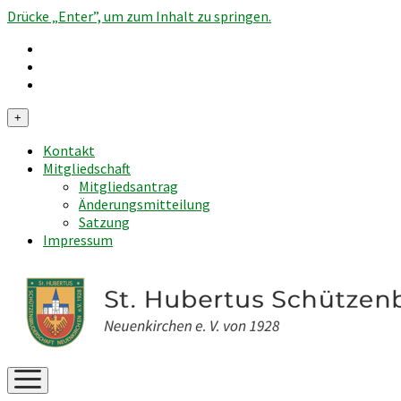
Drücke „Enter”, um zum Inhalt zu springen.
Menü
+
öffnen
Kontakt
Mitgliedschaft
Mitgliedsantrag
Änderungsmitteilung
Satzung
Impressum
Menü
öffnen