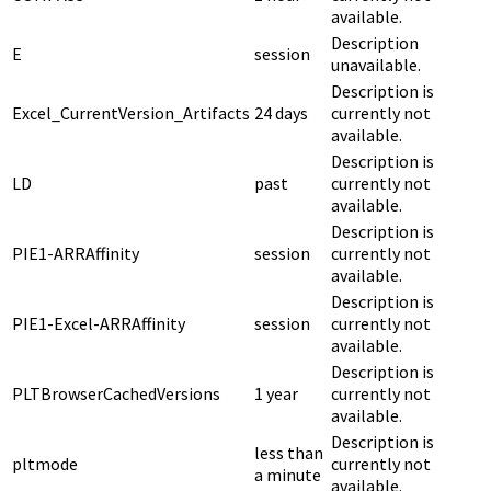
available.
Description
E
session
unavailable.
Description is
Excel_CurrentVersion_Artifacts
24 days
currently not
available.
Description is
LD
past
currently not
available.
Description is
PIE1-ARRAffinity
session
currently not
available.
Description is
PIE1-Excel-ARRAffinity
session
currently not
available.
Description is
PLTBrowserCachedVersions
1 year
currently not
available.
Description is
less than
pltmode
currently not
a minute
available.