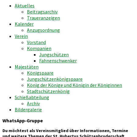
Aktuelles
Beitragsarchiv
Traueranzeigen
Kalender
Anzugsordnung
Verein
Vorstand
Kompanien
Jungschützen
Fahnenschwenker
Majestäten
Königspaare
Jungschützenkönigspaare
König der Könige und Königin der Königinnen
Stadtschützenkönig
Schießabteilung
Archiv
Bildergalerie
WhatsApp-Gruppe
Du möchtest als Vereinsmitglied über Informationen, Termine
und weitere Themen der St. Hubertus Schützenbruderschaft