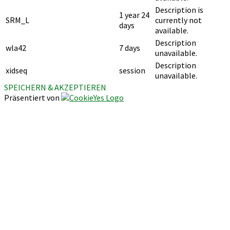
Description is
1 year 24
SRM_L
currently not
days
available.
Description
wla42
7 days
unavailable.
Description
xidseq
session
unavailable.
SPEICHERN & AKZEPTIEREN
Präsentiert von