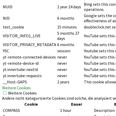
Bing sets this coo
MUID
1 year 24 days
operations.
Google sets the c
NID
6 months
effectiveness of ad
test_cookie
15 minutes
doubleclick.net se
5 months 27
VISITOR_INFO1_LIVE
YouTube sets this
days
VISITOR_PRIVACY_METADATA
6 months
YouTube sets this 
YSC
session
Youtube sets this
yt-remote-connected-devices
never
YouTube sets this
yt-remote-device-id
never
YouTube sets this
yt.innertube::nextId
never
YouTube sets this 
yt.innertube::requests
never
YouTube sets this 
__Host-GAPS
2 years
This cookie allows
Weitere Cookies
Weitere Cookies
Andere nicht kategorisierte Cookies sind solche, die analysiert 
Cookie
Dauer
COMPASS
1 hour
Description 