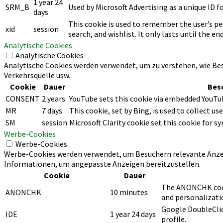
1 year 24
SRM_B
Used by Microsoft Advertising as a unique ID fo
days
This cookie is used to remember the user’s pe
xid
session
search, and wishlist. It only lasts until the end
Analytische Cookies
Analytische Cookies
Analytische Cookies werden verwendet, um zu verstehen, wie Bes
Verkehrsquelle usw.
Cookie
Dauer
Bes
CONSENT
2 years
YouTube sets this cookie via embedded YouTub
MR
7 days
This cookie, set by Bing, is used to collect u
SM
session
Microsoft Clarity cookie set this cookie for 
Werbe-Cookies
Werbe-Cookies
Werbe-Cookies werden verwendet, um Besuchern relevante Anze
Informationen, um angepasste Anzeigen bereitzustellen.
Cookie
Dauer
The ANONCHK cookie
ANONCHK
10 minutes
and personalizatio
Google DoubleClic
IDE
1 year 24 days
profile.