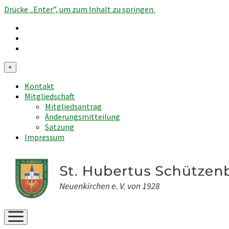
Drücke „Enter”, um zum Inhalt zu springen.
Menü
+
öffnen
Kontakt
Mitgliedschaft
Mitgliedsantrag
Änderungsmitteilung
Satzung
Impressum
Menü
öffnen