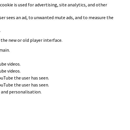
cookie is used for advertising, site analytics, and other
user sees an ad, to unwanted mute ads, and to measure the
.
he new or old player interface.
main.
ube videos.
ube videos.
ouTube the user has seen.
ouTube the user has seen.
 and personalisation.