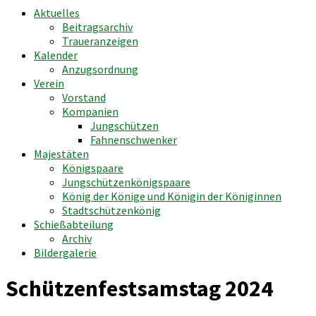
Aktuelles
Beitragsarchiv
Traueranzeigen
Kalender
Anzugsordnung
Verein
Vorstand
Kompanien
Jungschützen
Fahnenschwenker
Majestäten
Königspaare
Jungschützenkönigspaare
König der Könige und Königin der Königinnen
Stadtschützenkönig
Schießabteilung
Archiv
Bildergalerie
Schützenfestsamstag 2024