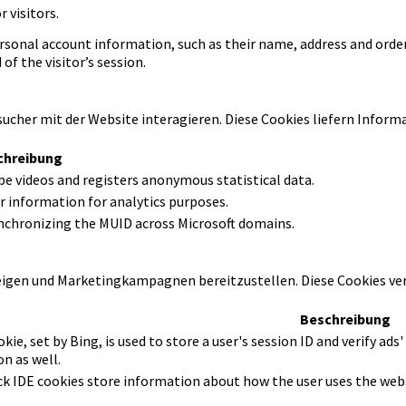
r visitors.
rsonal account information, such as their name, address and order
 of the visitor’s session.
ucher mit der Website interagieren. Diese Cookies liefern Infor
chreibung
e videos and registers anonymous statistical data.
ser information for analytics purposes.
synchronizing the MUID across Microsoft domains.
igen und Marketingkampagnen bereitzustellen. Diese Cookies ve
Beschreibung
, set by Bing, is used to store a user's session ID and verify ads'
n as well.
k IDE cookies store information about how the user uses the webs