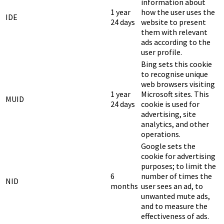
information about
1 year
how the user uses the
IDE
24 days
website to present
them with relevant
ads according to the
user profile.
Bing sets this cookie
to recognise unique
web browsers visiting
1 year
Microsoft sites. This
MUID
24 days
cookie is used for
advertising, site
analytics, and other
operations.
Google sets the
cookie for advertising
purposes; to limit the
6
number of times the
NID
months
user sees an ad, to
unwanted mute ads,
and to measure the
effectiveness of ads.