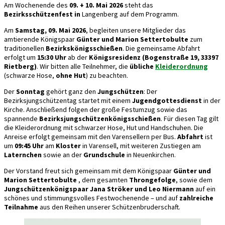
Am Wochenende des
09. + 10. Mai 2026
steht das
Bezirksschützenfest in
Langenberg auf dem Programm.
Am
Samstag, 09. Mai 2026
, begleiten unsere Mitglieder das
amtierende Königspaar
Günter und Marion Settertobulte
zum
traditionellen
Bezirkskönigsschießen
. Die gemeinsame Abfahrt
erfolgt um
15:30 Uhr
ab der
Königsresidenz (Bogenstraße 19, 33397
Rietberg)
. Wir bitten alle Teilnehmer, die
übliche
Kleiderordnung
(schwarze Hose,
ohne Hut
) zu beachten.
Der
Sonntag
gehört ganz den
Jungschützen
: Der
Bezirksjungschützentag startet mit einem
Jugendgottesdienst
in der
Kirche. Anschließend folgen der große Festumzug sowie das
spannende
Bezirksjungschützenkönigsschießen
. Für diesen Tag gilt
die Kleiderordnung mit schwarzer Hose, Hut und Handschuhen. Die
Anreise erfolgt gemeinsam mit den Varensellern per Bus.
Abfahrt
ist
um
09:45 Uhr
am
Kloster
in Varensell, mit weiteren Zustiegen am
Laternchen
sowie an der
Grundschule
in Neuenkirchen.
Der Vorstand freut sich gemeinsam mit dem Königspaar
Günter und
Marion Settertobulte
, dem gesamten
Throngefolge
, sowie dem
Jungschützenkönigspaar Jana Ströker und Leo Niermann
auf ein
schönes und stimmungsvolles Festwochenende – und auf
zahlreiche
Teilnahme
aus den Reihen unserer Schützenbruderschaft.