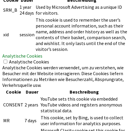
1 year
Used by Microsoft Advertising as a unique ID
SRM_B
24 days
for visitors.
This cookie is used to remember the user’s
personal account information, such as their
name, address and order history as well as the
xid
session
contents of their basket, comparison search,
and wishlist. It only lasts until the end of the
visitor’s session.
Analytische Cookies
Analytische Cookies
Analytische Cookies werden verwendet, um zu verstehen, wie
Besucher mit der Website interagieren. Diese Cookies liefern
Informationen zu Metriken wie Besucherzahl, Absprungrate,
Verkehrsquelle usw.
Cookie
Dauer
Beschreibung
YouTube sets this cookie via embedded
CONSENT
2 years
YouTube videos and registers anonymous
statistical data.
This cookie, set by Bing, is used to collect
MR
7 days
user information for analytics purposes.
Microsoft Clarity cookie set this cookie for